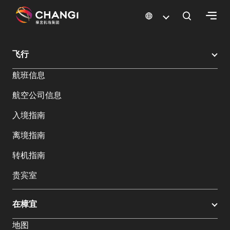
×
樟宜机场
樟宜机场餐饮与购物
樟宜机场购物指南
购物详情
飞行
所
航班信息
有
樟
航空公司信息
宜
网
入境指南
站:
离境指南
选
转机指南
择
贵宾室
语
言:
在樟宜
地图