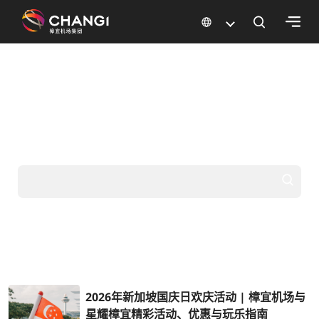
×
樟宜欢迎您
所
前往您梦想中的目的
有
樟
地
宜
网
站:
选
择
语
言:
2026年新加坡国庆日欢庆活动 | 樟宜机场与
星耀樟宜精彩活动、优惠与玩乐指南