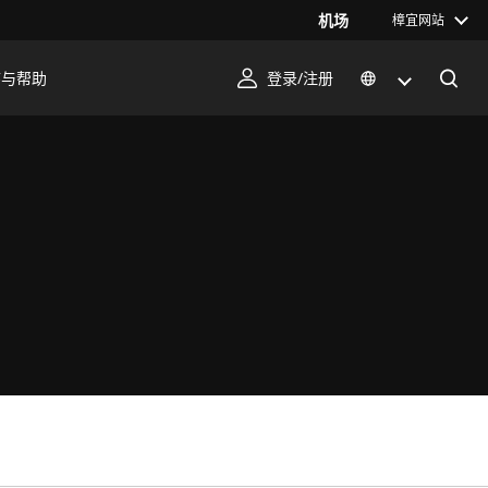
机场
樟宜网站
序与帮助
登录/注册