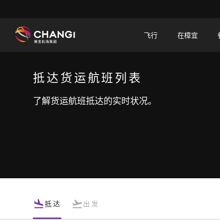
×
飞行
在樟宜
所
有
抵达货运航班列表
樟
宜
了解货运航班抵达的实时状况。
网
站:
选
择
语
言:
抵达
出发