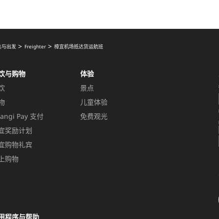
达与出发
Freighter
樟宜机场抵达货运航班
饮与购物
体验
饮
景点
物
儿童体验
angi Pay 支付
免费观光
宜奖励计划
宜购物礼宾
上购物
用程序与帮助