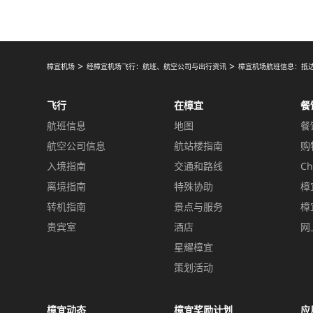
樟宜机场
经樟宜机场飞行：航班、航空公司与出行资讯
樟宜机场航班信息：抵
飞行
在樟宜
餐
航班信息
地图
餐
航空公司信息
航站楼指南
购
入境指南
交通和路线
Ch
离境指南
特殊协助
樟
转机指南
景点与服务
樟
贵宾室
酒店
网
星耀樟宜
策划活动
樟宜动态
樟宜奖励计划
应