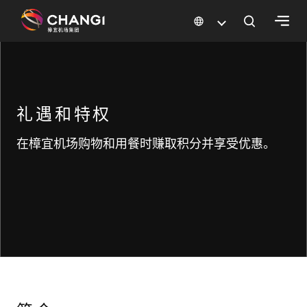
×
所
有
礼遇和特权
樟
宜
在樟宜机场购物和用餐时赚取积分并享受优惠。
网
站:
选
择
语
言: