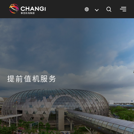
×
所
有
樟
宜
网
站:
提前值机服务
选
择
语
言: