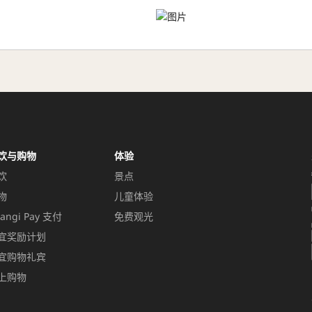
饮与购物
体验
饮
景点
物
儿童体验
angi Pay 支付
免费观光
宜奖励计划
宜购物礼宾
上购物