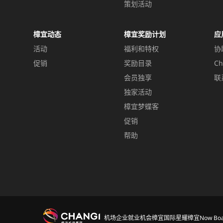
策划活动
樟宜动态
樟宜奖励计划
应
活动
福利和特权
协
促销
奖励目录
Ch
会员独享
联
独家活动
樟宜梦蝶客
促销
帮助
机场
企业
就业机会
樟宜国际
星耀樟宜
Now Boa