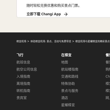
随时轻松兑换优惠和购买景点门票。
立即下载 Changi App
樟宜机场
体验樟宜机场: 景点、活动与免费导览
樟宜机场与星耀樟宜的精彩景点
飞行
在樟宜
餐
航班信息
地图
餐
航空公司信息
航站楼指南
购
入境指南
交通和路线
Ch
离境指南
特殊协助
樟
转机指南
景点与服务
樟
贵宾室
酒店
网
星耀樟宜