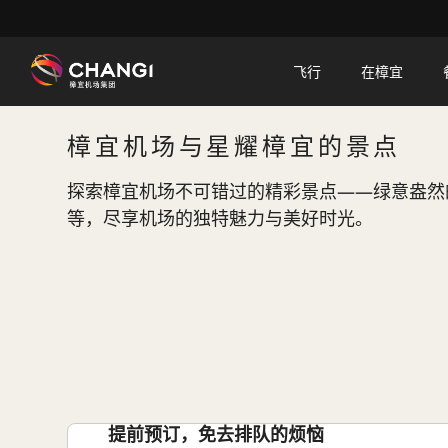
×
飞行
在樟宜
所
樟宜机场与星耀樟宜的景点
有
樟
探索樟宜机场不可错过的精彩景点——绿意盎然
宜
等，尽享机场的独特魅力与美好时光。
网
站:
选
择
语
言:
提前预订，免去排队的烦恼