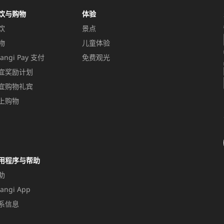
饮与购物
体验
饮
景点
物
儿童体验
angi Pay 支付
免费观光
宜奖励计划
宜购物礼宾
上购物
用程序与帮助
助
angi App
系信息