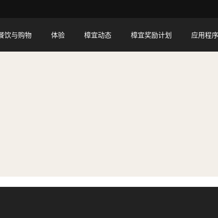
餐饮与购物
体验
樟宜动态
樟宜奖励计划
应用程