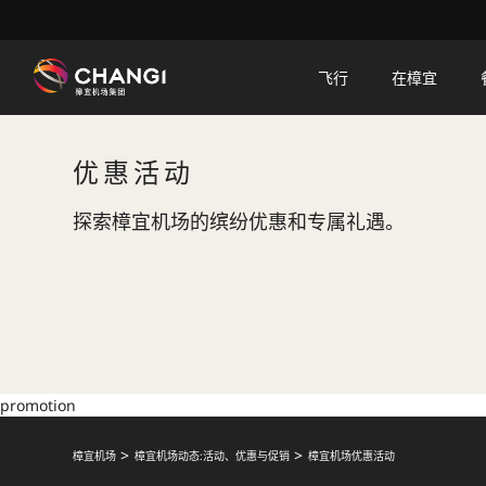
×
飞行
在樟宜
所
有
优惠活动
樟
宜
探索樟宜机场的缤纷优惠和专属礼遇。
网
站:
选
择
语
言:
promotion
樟宜机场
樟宜机场动态:活动、优惠与促销
樟宜机场优惠活动