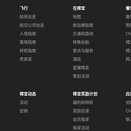
飞行
在樟宜
餐
航班信息
地图
餐
航空公司信息
航站楼指南
购
入境指南
交通和路线
Ch
离境指南
特殊协助
樟
转机指南
景点与服务
樟
贵宾室
酒店
网
星耀樟宜
策划活动
樟宜动态
樟宜奖励计划
应
活动
福利和特权
协
促销
奖励目录
Ch
会员独享
联
独家活动