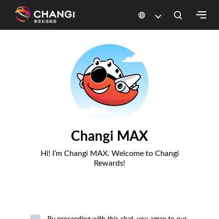
×
所
有
樟
宜
网
站:
选
择
语
言: