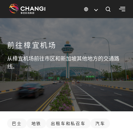
×
所
前往樟宜机场
有
樟
宜
从樟宜机场前往市区和新加坡其他地方的交通路
网
线。
站:
选
择
语
言:
巴士
地铁
出租车和私召车
汽车