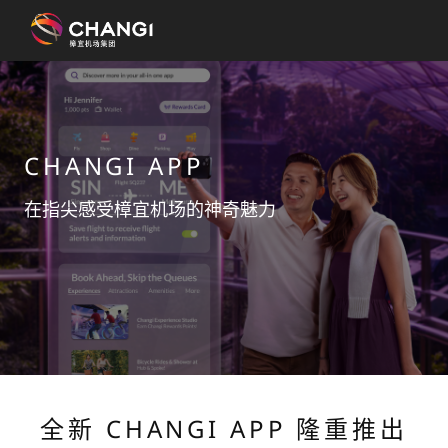
×
所
有
CHANGI APP
樟
宜
在指尖感受樟宜机场的神奇魅力
网
站:
选
择
语
言:
全新 CHANGI APP 隆重推出