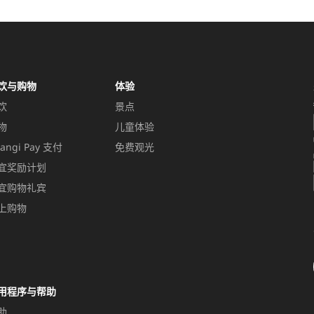
饮与购物
体验
饮
景点
物
儿童体验
angi Pay 支付
免费观光
宜奖励计划
宜购物礼宾
上购物
用程序与帮助
助