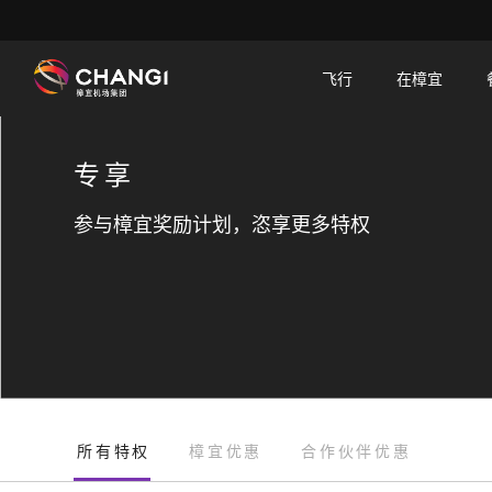
Generated Image
×
飞行
在樟宜
所
有
专享
樟
宜
参与樟宜奖励计划，恣享更多特权
网
站:
选
择
语
言:
所有特权
樟宜优惠
合作伙伴优惠