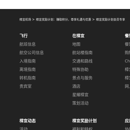
樟宜机场
樟宜奖励计划：赚取积分，尊享礼遇与优惠
樟宜奖励计划会员专享
飞行
在樟宜
餐
航班信息
地图
餐
航空公司信息
航站楼指南
购
入境指南
交通和路线
Ch
离境指南
特殊协助
樟
转机指南
景点与服务
樟
贵宾室
酒店
网
星耀樟宜
策划活动
樟宜动态
樟宜奖励计划
应
活动
福利和特权
协