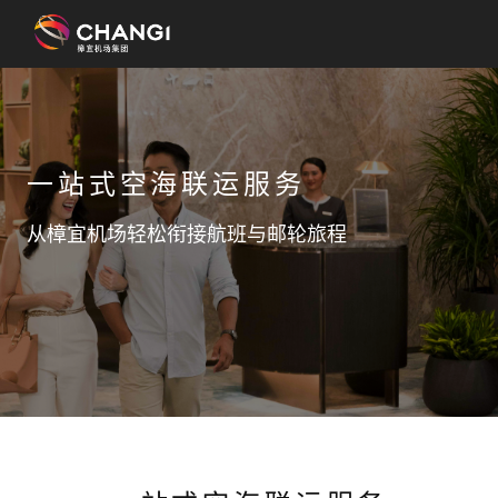
×
所
有
一站式空海联运服务
樟
宜
从樟宜机场轻松衔接航班与邮轮旅程
网
站:
选
择
语
言: