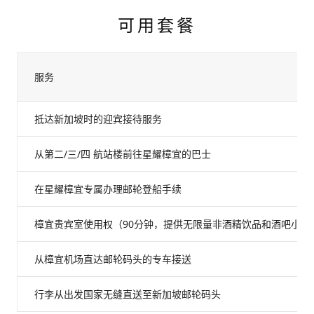
可用套餐
服务
抵达新加坡时的迎宾接待服务
从第二/三/四 航站楼前往星耀樟宜的巴士
在星耀樟宜专属办理邮轮登船手续
樟宜贵宾室使用权（90分钟，提供无限量非酒精饮品和酒吧小食
从樟宜机场直达邮轮码头的专车接送
行李从出发国家无缝直送至新加坡邮轮码头