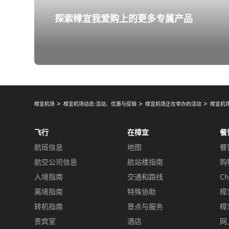
探索樟宜我爱购上的更多专属产品
樟宜机场
樟宜机场动态:活动、优惠与促销
樟宜机场正在举办的活动
樟宜机
飞行
在樟宜
餐
航班信息
地图
餐
航空公司信息
航站楼指南
购
入境指南
交通和路线
Ch
离境指南
特殊协助
樟
转机指南
景点与服务
樟
贵宾室
酒店
网