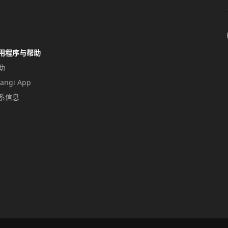
用程序与帮助
助
angi App
系信息