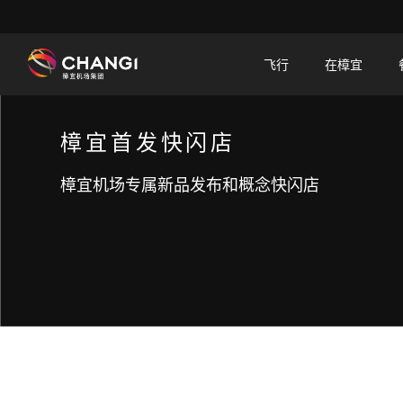
×
飞行
在樟宜
所
有
樟宜首发快闪店
樟
宜
樟宜机场专属新品发布和概念快闪店
网
站:
选
择
语
言: