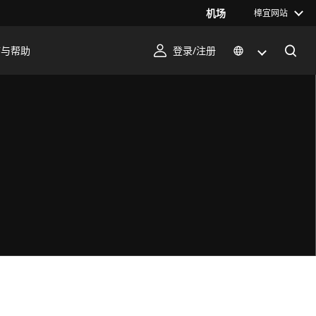
机场
樟宜网站
序与帮助
登录/注册