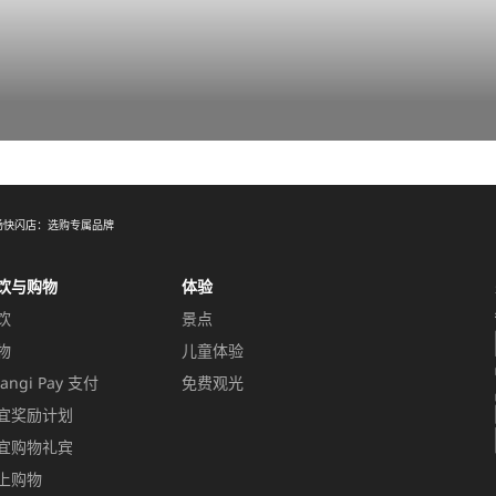
场快闪店：选购专属品牌
饮与购物
体验
饮
景点
物
儿童体验
angi Pay 支付
免费观光
宜奖励计划
宜购物礼宾
上购物