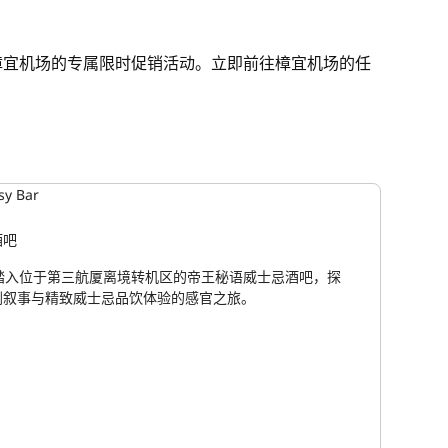
樟宜机场的专属限时促销活动。立即前往樟宜机场的任
酒吧
日，踏入位于第三航厦离境转机区的帝王秘语威士忌酒吧，探
剧叙事与精致威士忌品饮体验的感官之旅。