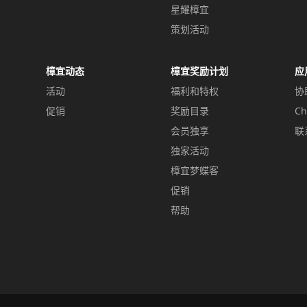
星耀樟宜
策划活动
樟宜动态
樟宜奖励计划
应
活动
福利和特权
协
促销
奖励目录
Ch
会员独享
联
独家活动
樟宜梦蝶客
促销
帮助