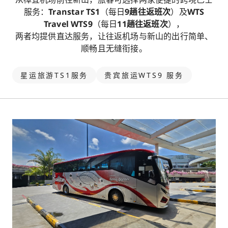
服务：
Transtar TS1
（每日
9趟往返班次
）及
WTS
Travel WTS9
（每日
11趟往返班次
），
两者均提供直达服务，让往返机场与新山的出行简单、
顺畅且无缝衔接。
星运旅游TS1服务
贵宾旅运WTS9 服务