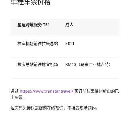
单程车票价格
星运跨境服务 TS1
成人
儿童
樟宜机场前往拉庆总站
S$11
S$5.
拉庆总站前往樟宜机场
RM13（马来西亚林吉特）
RM
通过
https://www.transtar.travel/
预订前往柔佛州新山的巴
士车票。
拉庆码头接送需提前在线预订，不接受现场预约。