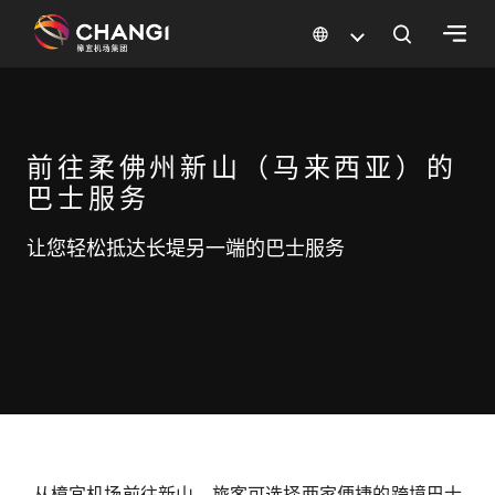
×
所
前往柔佛州新山（马来西亚）的
有
樟
巴士服务
宜
网
让您轻松抵达长堤另一端的巴士服务
站:
选
择
语
言:
从樟宜机场前往新山，旅客可选择两家便捷的跨境巴士