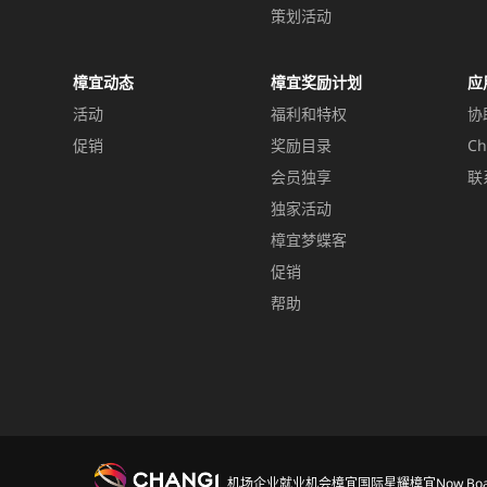
策划活动
樟宜动态
樟宜奖励计划
应
活动
福利和特权
协
促销
奖励目录
Ch
会员独享
联
独家活动
樟宜梦蝶客
促销
帮助
机场
企业
就业机会
樟宜国际
星耀樟宜
Now Boa