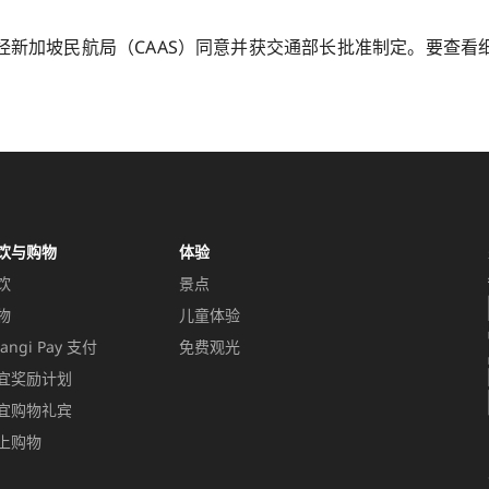
经新加坡民航局（CAAS）同意并获交通部长批准制定。要查看
饮与购物
体验
饮
景点
物
儿童体验
angi Pay 支付
免费观光
宜奖励计划
宜购物礼宾
上购物