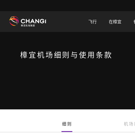
×
飞行
在樟宜
所
有
樟
樟宜机场细则与使用条款
宜
网
站:
选
择
语
言:
细则
机场