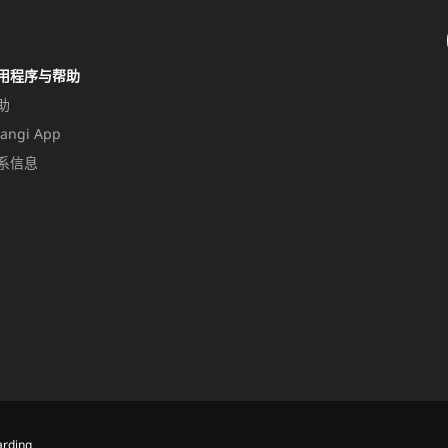
用程序与帮助
助
angi App
系信息
rding