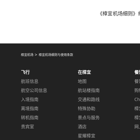
《樟宜机场细则》
樟宜机场
樟宜机场细则与使用条款
飞行
在樟宜
餐
航班信息
地图
餐
航空公司信息
航站楼指南
购
入境指南
交通和路线
Ch
离境指南
特殊协助
樟
转机指南
景点与服务
樟
贵宾室
酒店
网
星耀樟宜