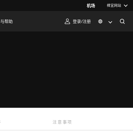
机场
樟宜网站
序与帮助
登录/注册
件
注意事项