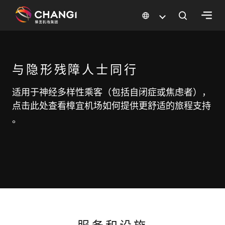
×
所
与隐形残障人士同行
有
樟
适用于神经多样性乘客（包括自闭症或焦虑者），
宜
点击此处查看樟宜机场如何提供更舒适的旅程支持
网
。
站:
选
择
语
言: