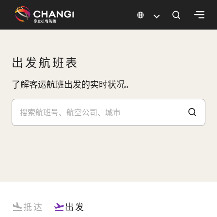
×
所
出发航班表
有
樟
了解客运航班出发的实时状况。
宜
网
站:
选
择
语
言:
抵达
出发