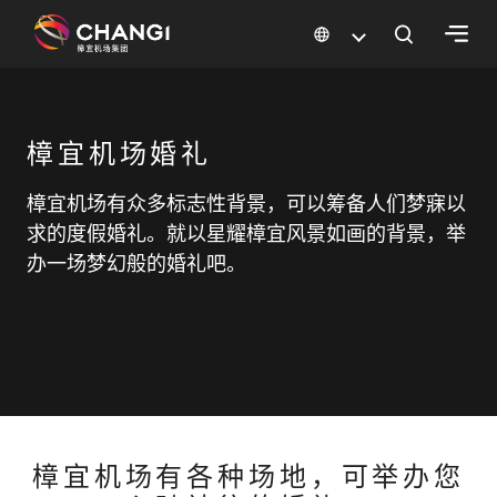
×
所
樟宜机场婚礼
有
樟
樟宜机场有众多标志性背景，可以筹备人们梦寐以
宜
求的度假婚礼。就以星耀樟宜风景如画的背景，举
网
办一场梦幻般的婚礼吧。
站:
选
择
语
言:
樟宜机场有各种场地，可举办您