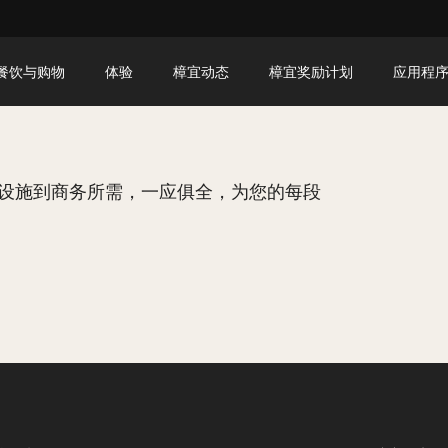
餐饮与购物
体验
樟宜动态
樟宜奖励计划
应用程
设施到商务所需，一应俱全，为您的每段