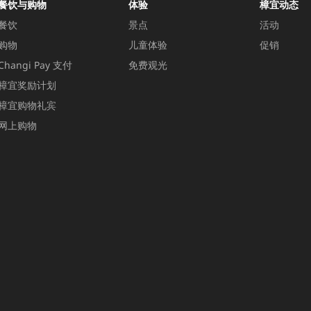
餐饮与购物
体验
樟宜动态
餐饮
景点
活动
购物
儿童体验
促销
Changi Pay 支付
免费观光
樟宜奖励计划
樟宜购物礼宾
网上购物