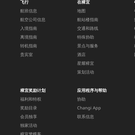
飞行
在樟宜
航班信息
地图
航空公司信息
航站楼指南
入境指南
交通和路线
离境指南
特殊协助
转机指南
景点与服务
贵宾室
酒店
星耀樟宜
策划活动
樟宜奖励计划
应用程序与帮助
福利和特权
协助
奖励目录
Changi App
会员独享
联系信息
独家活动
樟宜梦蝶客