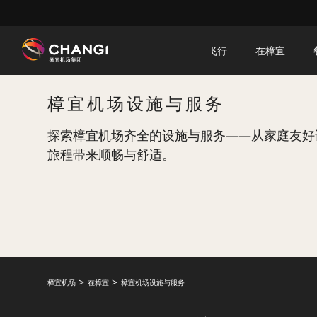
×
飞行
在樟宜
所
樟宜机场设施与服务
有
樟
探索樟宜机场齐全的设施与服务——从家庭友好
宜
旅程带来顺畅与舒适。
网
站:
选
择
语
言:
樟宜机场
在樟宜
樟宜机场设施与服务