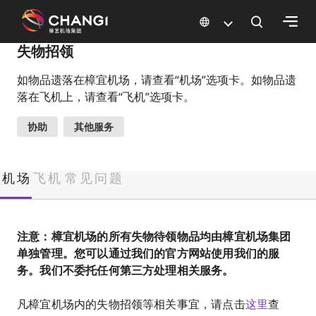
×
失物招领
如物品遗落在樟宜机场，请查看“机场”选项卡。如物品遗
所
落在飞机上，请查看“飞机”选项卡。
有
樟
协助
其他服务
宜
网
站:
机场
飞机
常见问题
选
择
注意：樟宜机场的所有失物待领物品均由樟宜机场集团
语
单独管理。您可以通过我们的官方网站使用我们的服
言:
务。我们不委托任何第三方处理相关服务。
凡樟宜机场内的失物招领等相关事宜，请点击
这里
查