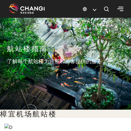
×
所
有
航站楼指南
樟
宜
了解每个航站楼为旅客和游客提供的服务
网
站:
选
择
语
言:
樟宜机场航站楼