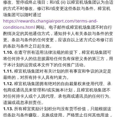
修改、暂停或终止项目；和/或 (ii) 以樟宜机场集团认为合适
的方式不时修改、修订和/或变更这些条款与条件。樟宜机
场集团可以随时通过
https://rewards.changiairport.com/terms-and-
conditions.html
网站、电子邮件或樟宜机场集团不时自行
酌情决定的其他通信方式，通知持卡人有关条款与条件的变
更。条款与条件的任何变更，应该自以上述方式公布修订后
的条款与条件之日起生效。
1.10.
在遵守所有适用法律法规的前提下，樟宜机场集团可
将任何持卡人的信息披露给任何负有保密义务的第三方，用
于本计划的运营或本文件下的任何推广活动。
1.11.
樟宜机场集团对有关计划的所有事宜和争议的决定是
最终的，对所有持卡人具有约束力。
1.12.
樟宜机场集团拥有绝对的自由裁量权来使用代理、承
包商或通讯员来管理和/或实施本计划，且樟宜机场集团不
对任何持卡人或个人因代理、承包商或通讯员的任何行为、
遗漏或疏忽承担责任。
1.13.
所有樟宜奖励计划积分均没有货币价值，只能根据这
些条款与条件赚取、兑换或使用。严格禁止任何其他用途，