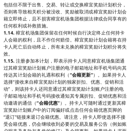
包括但不限于出售、交易、转让或交换樟宜奖励计划积分，
否则将导致相关积分被没收、奖励被取消或樟宜奖励计划会
籍立即终止，且不损害樟宜机场集团根据法律或合同享有的
任何权利或补救措施。
1.14.
樟宜机场集团保留在任何时候自行决定终止任何持卡
人会籍的权利，且不作任何赔偿。樟宜奖励计划会籍将在持
卡人死亡后自动终止，所有未兑换的樟宜奖励计划积分将失
效。
1.15.
注册参加本计划，即表示持卡人同意樟宜机场集团通
过其樟宜奖励计划账户注册的电子邮箱地址和手机号码向其
传达其计划会籍的礼遇和权利（
“会籍更新”
）。如果持卡人
选择“接收来自樟宜奖励计划的独家折扣、优惠、促销和活
动”，则该持卡人还同意通过其樟宜奖励计划账户注册的电
子邮箱地址和手机号码接收通知其专属折扣、促销优惠和活
动邀请的通信（
“会籍优惠”
）。持卡人可随时通过更新其樟
宜奖励计划账户中的订阅偏好或点击任何会籍优惠页脚的
“退订”链接来退订会籍优惠。请注意，持卡人即使选择不接
受会籍优惠，仍会继续收到必要的交易及服务公告（例如账