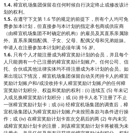
1.4.
樟宜机场集团保留在任何时候自行决定终止或修改该计
划的权利。
1.5.
在遵守下文第 1.6 节的规定的前提下，所有个人均可免
费参加本计划，但直接参与本计划的指定承包商或供应商
（由樟宜机场集团不时确定的机构）的雇员及其直系亲属除
外。直系亲属指配偶、子女、父母、配偶父母和兄弟姐妹。
申请人在注册参加本计划时必须年满 16 岁。
1.6.
只有个人才能注册成为樟宜奖励计划的会员，并且每个
人只能拥有一个已注册的樟宜奖励计划账户。任何公司、信
托、合伙或其他法律实体均不得注册成为本计划的会员。如
果出现以下情况，樟宜机场集团保留自动关闭持卡人的樟宜
奖励计划账户和/或没收持卡人樟宜奖励计划账户的任何樟
宜奖励计划积分、权益和奖励的权利：(i) 连续五 (5) 年未记
入或兑换樟宜奖励计划积分；或 (ii) 持卡人名下注册了不止
一张樟宜奖励计划卡；或 (iii) 经樟宜机场集团的调查后，樟
宜机场集团认为樟宜奖励计划账户未按照条款与条件进行操
作；或 (iv) 在樟宜奖励计划卡首次交易后的两 (2) 年内未完
成樟宜奖励计划卡的注册，则该樟宜奖励计划卡将被视为未