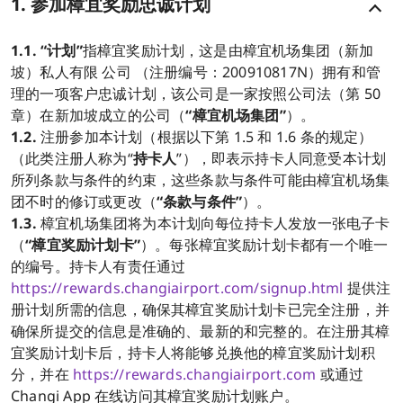
1. 参加樟宜奖励忠诚计划
1.1.
“计划”
指樟宜奖励计划，这是由樟宜机场集团（新加
坡）私人有限 公司 （注册编号：200910817N）拥有和管
理的一项客户忠诚计划，该公司是一家按照公司法（第 50
章）在新加坡成立的公司（
“樟宜机场集团”
）。
1.2.
注册参加本计划（根据以下第 1.5 和 1.6 条的规定）
（此类注册人称为“
持卡人
”），即表示持卡人同意受本计划
所列条款与条件的约束，这些条款与条件可能由樟宜机场集
团不时的修订或更改（
“条款与条件”
）。
1.3.
樟宜机场集团将为本计划向每位持卡人发放一张电子卡
（
“樟宜奖励计划卡”
）。每张樟宜奖励计划卡都有一个唯一
的编号。持卡人有责任通过
https://rewards.changiairport.com/signup.html
提供注
册计划所需的信息，确保其樟宜奖励计划卡已完全注册，并
确保所提交的信息是准确的、最新的和完整的。在注册其樟
宜奖励计划卡后，持卡人将能够兑换他的樟宜奖励计划积
分，并在
https://rewards.changiairport.com
或通过
Changi App 在线访问其樟宜奖励计划账户。