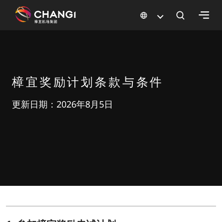
×
所
有
樟宜奖励计划条款与条件
樟
宜
更新日期：2026年8月5日
网
站:
选
择
语
言: