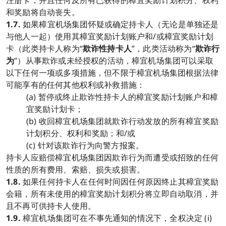
注册卡，并且任何及所有已获得的樟宜奖励计划积分、权利
和奖励将自动丧失。
1.7.
如果樟宜机场集团怀疑或确定持卡人（无论是单独还是
与他人一起）使用其樟宜奖励计划账户和/或樟宜奖励计划
卡（此类持卡人称为“
欺诈性持卡人
”，此类活动称为“
欺诈行
为
”）从事欺诈或未经授权的活动，樟宜机场集团可以采取
以下任何一项或多项措施，但不限于樟宜机场集团根据法律
可能享有的任何其他权利或补救措施：
(a) 暂停或终止欺诈性持卡人的樟宜奖励计划账户和樟
宜奖励计划卡；
(b) 收回樟宜机场集团就欺诈行动发放的所有樟宜奖励
计划积分、权利和奖励；和/或
(c) 针对该欺诈行为向警方报案。
持卡人应赔偿樟宜机场集团因欺诈行为而遭受或招致的任何
性质的所有费用、索赔、损失或损害。
1.8.
如果任何持卡人在任何时间因任何原因终止其樟宜奖励
会籍，所有未使用的樟宜奖励计划积分将立即自动取消，并
且不再可供持卡人使用。
1.9.
樟宜机场集团可在不事先通知的情况下，全权决定 (i)