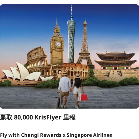
赢取 80,000 KrisFlyer 里程
Fly with Changi Rewards x Singapore Airlines