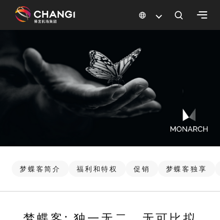
×
所
有
樟
宜
网
站:
选
择
梦蝶客简介
福利和特权
促销
梦蝶客独享
语
言:
梦蝶客: 独一无二，无可比拟