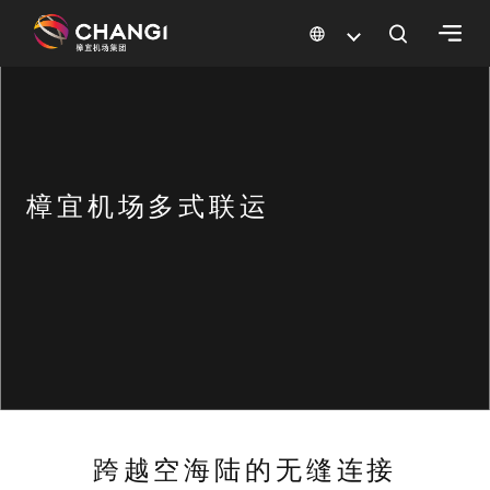
×
所
有
樟
樟宜机场多式联运
宜
网
站:
选
择
语
言:
跨越空海陆的无缝连接