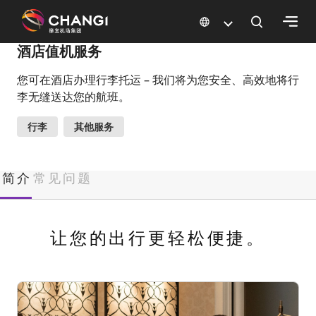
×
酒店值机服务
您可在酒店办理行李托运 – 我们将为您安全、高效地将行
所
李无缝送达您的航班。
有
樟
行李
其他服务
宜
网
站:
简介
常见问题
选
择
让您的出行更轻松便捷。
语
言: