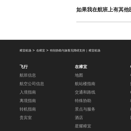
如果我在航班上有其他
樟宜机场
在樟宜
特别协助与旅客无障碍支持 | 樟宜机场
飞行
在樟宜
航班信息
地图
航空公司信息
航站楼指南
入境指南
交通和路线
离境指南
特殊协助
转机指南
景点与服务
贵宾室
酒店
星耀樟宜