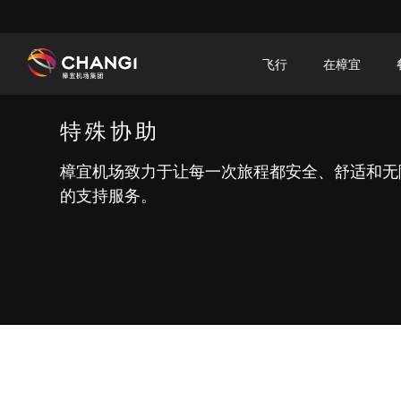
×
飞行
在樟宜
所
特殊协助
有
樟
樟宜机场致力于让每一次旅程都安全、舒适和无
宜
的支持服务。
网
站:
选
择
语
言: