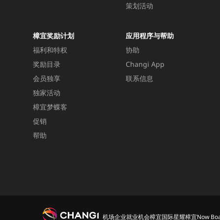
策划活动
樟宜奖励计划
应用程序与帮助
福利和特权
协助
奖励目录
Changi App
会员独享
联系信息
独家活动
樟宜梦蝶客
促销
帮助
机场
企业
就业机会
樟宜国际
星耀樟宜
Now Boa