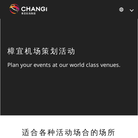
×
所
有
樟宜机场策划活动
樟
宜
Plan your events at our world class venues.
网
站:
选
择
语
言:
适合各种活动场合的场所