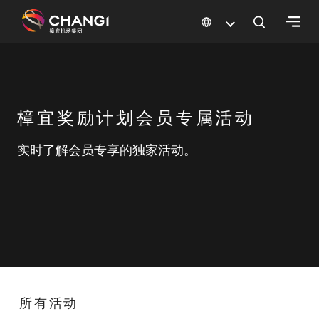
×
所
有
樟宜奖励计划会员专属活动
樟
宜
实时了解会员专享的独家活动。
网
站:
选
择
语
言:
所有活动