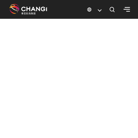
×
请注意：
地图搜索目前仅支持英文关键词。
所
有
樟
宜
网
站:
选
择
语
言: