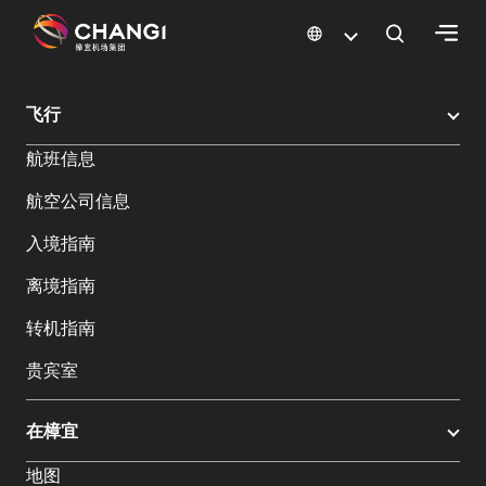
×
樟宜机场
搜索
飞行
所
航班信息
有
樟
航空公司信息
宜
网
入境指南
站:
离境指南
选
转机指南
择
贵宾室
语
言:
在樟宜
地图