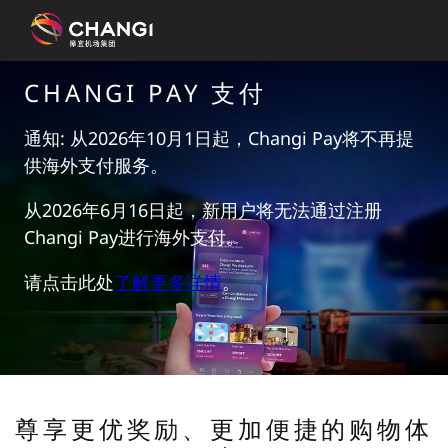
×
CHANGI PAY 支付
所
通知: 从2026年10月1日起，Changi Pay将不再提
有
供海外支付服务。
樟
宜
从2026年6月16日起，新用户将无法通过注册
网
Changi Pay进行海外支付。
站:
请点击此处
了解更多详情
。
选
择
语
言:
尊享更优奖励、更加便捷的购物体