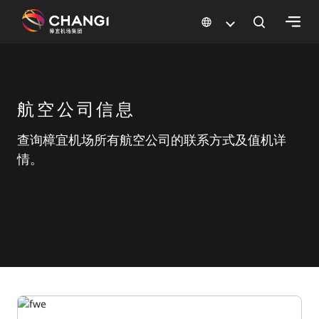
×
所
航空公司信息
有
樟
查询樟宜机场所有航空公司的联系方式及值机详
宜
网
情。
站:
选
择
语
言: