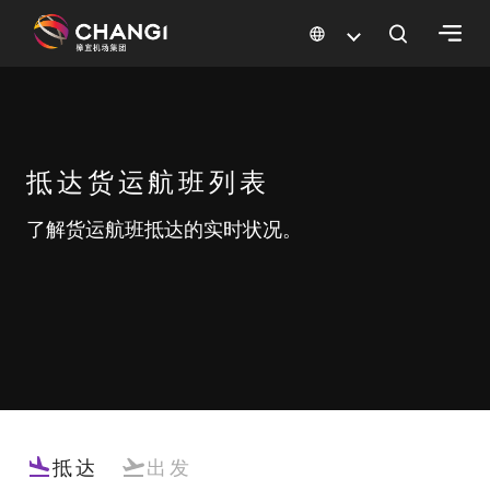
×
所
有
抵达货运航班列表
樟
宜
了解货运航班抵达的实时状况。
网
站:
选
择
语
言:
抵达
出发