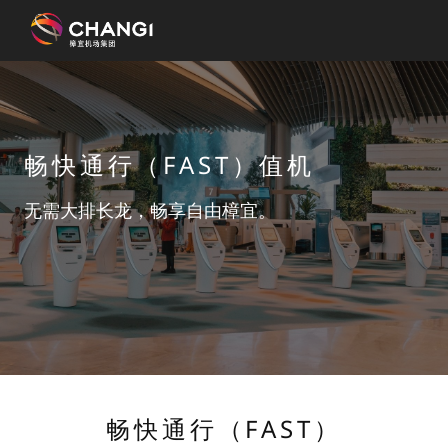
×
所
有
畅快通行（FAST）值机
樟
宜
无需大排长龙，畅享自由樟宜。
网
站:
选
择
语
言:
畅快通行（FAST）