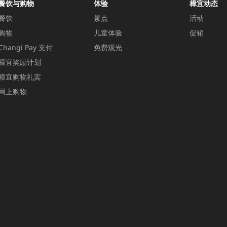
餐饮与购物
体验
樟宜动态
餐饮
景点
活动
购物
儿童体验
促销
Changi Pay 支付
免费观光
樟宜奖励计划
樟宜购物礼宾
网上购物