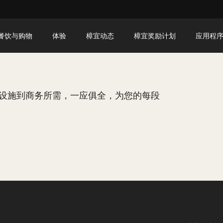
餐饮与购物
体验
樟宜动态
樟宜奖励计划
应用程
设施到商务所需，一应俱全，为您的每段