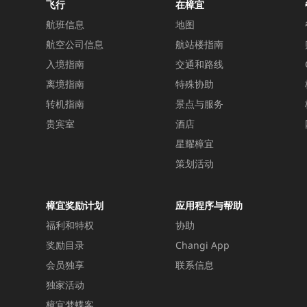
飞行
在樟宜
航班信息
地图
航空公司信息
航站楼指南
入境指南
交通和路线
离境指南
特殊协助
转机指南
景点与服务
贵宾室
酒店
星耀樟宜
策划活动
樟宜奖励计划
应用程序与帮助
福利和特权
协助
奖励目录
Changi App
会员独享
联系信息
独家活动
樟宜梦蝶客