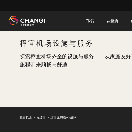
×
飞行
在樟宜
所
樟宜机场设施与服务
有
樟
探索樟宜机场齐全的设施与服务——从家庭友好
宜
旅程带来顺畅与舒适。
网
站:
选
择
语
言:
樟宜机场
在樟宜
樟宜机场设施与服务