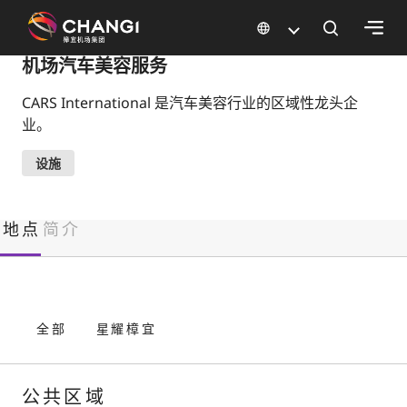
×
机场汽车美容服务
CARS International 是汽车美容行业的区域性龙头企
所
业。
有
樟
设施
宜
网
站:
地点
简介
选
择
语
全部
星耀樟宜
言:
公共区域