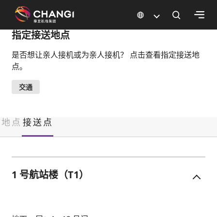
×
指定接送地点
是否想让亲人接机或为亲人接机？ 点击查看指定接送地
所
点。
有
樟
交通
宜
网
站:
地点
接送点
选
择
语
1 号航站楼（T1）
言: