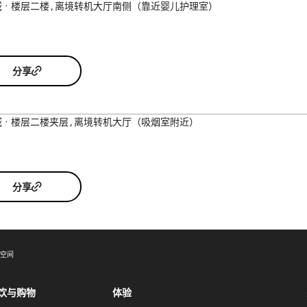
域
楼层二楼
离境转机大厅南侧（靠近婴儿护理室）
分享
域
楼层二楼夹层
离境转机大厅（吸烟室附近）
分享
思空间
饮与购物
体验