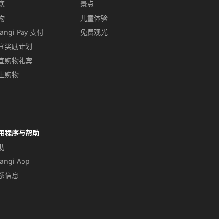
饮
景点
物
儿童体验
angi Pay 支付
免费观光
宜奖励计划
宜购物礼宾
上购物
用程序与帮助
助
angi App
系信息