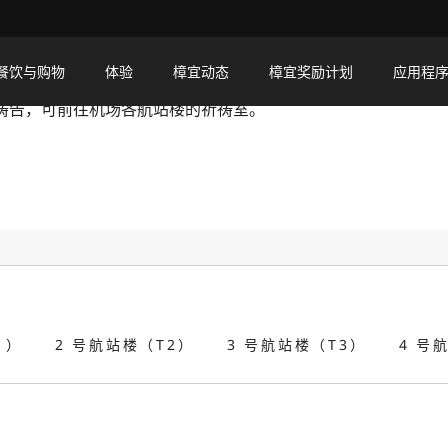
餐饮与购物
体验
樟宜动态
樟宜奖励计划
应用程
祷告，可前往机场各航站楼的祈祷室。
1）
2 号航站楼（T2）
3 号航站楼（T3）
4 号