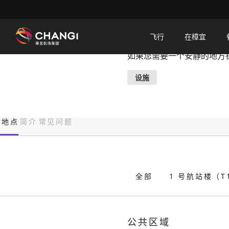
×
祈祷室
飞行
在樟宜
如果您需要一个安静的地方
所
有
设施
樟
宜
网
地点
简介
常见问题
站:
选
择
全部
1 号航站楼（T
语
言:
公共区域