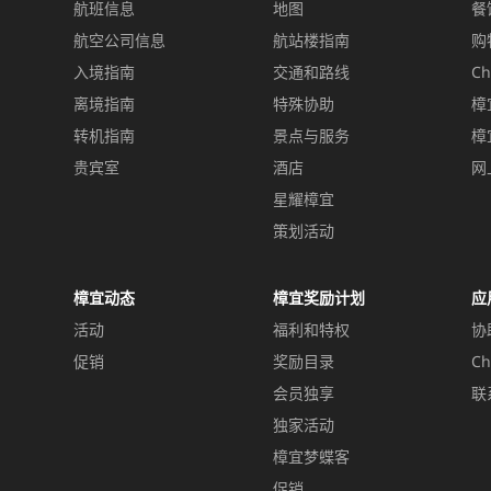
航班信息
地图
餐
航空公司信息
航站楼指南
购
入境指南
交通和路线
Ch
离境指南
特殊协助
樟
转机指南
景点与服务
樟
贵宾室
酒店
网
星耀樟宜
策划活动
樟宜动态
樟宜奖励计划
应
活动
福利和特权
协
促销
奖励目录
Ch
会员独享
联
独家活动
樟宜梦蝶客
促销