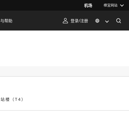
机场
樟宜网站
序与帮助
登录/注册
航站楼（T4）