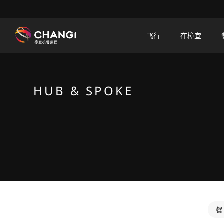
×
飞行
在樟宜
所
有
樟
HUB & SPOKE
宜
网
站:
选
择
语
言: