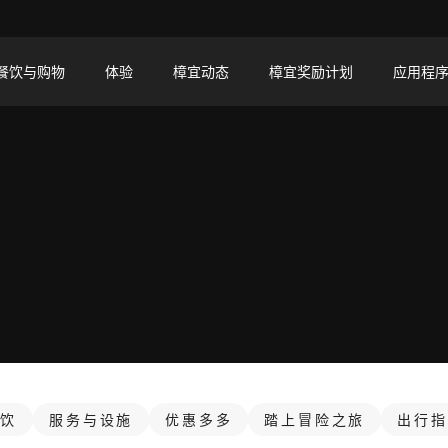
餐饮与购物
体验
樟宜动态
樟宜奖励计划
应用程
餐饮
服务与设施
优惠多多
踏上冒险之旅
出行指