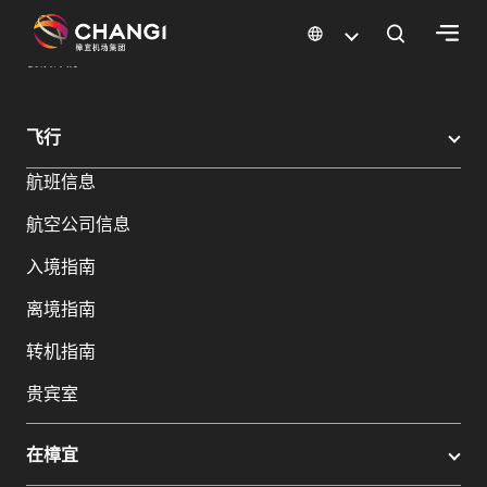
×
樟宜机场
樟宜机场餐饮与购物
餐饮指南：餐厅和美食 | 樟宜机场
餐饮详情
所
飞行
有
航班信息
樟
宜
航空公司信息
网
站:
入境指南
离境指南
选
转机指南
择
语
贵宾室
言:
在樟宜