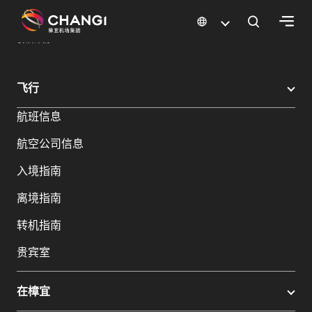
×
樟宜机场
樟宜机场餐饮与购物
餐饮指南：餐厅和美食 | 樟宜机场
餐饮详情
所
飞行
有
航班信息
樟
宜
航空公司信息
网
站:
入境指南
离境指南
选
转机指南
择
语
贵宾室
言:
在樟宜