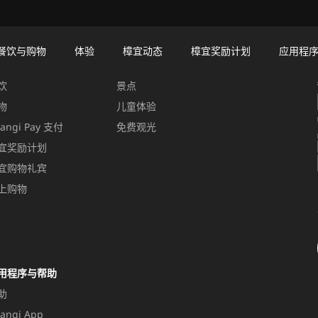
餐饮与购物
体验
樟宜动态
樟宜奖励计划
应用程
饮与购物
体验
饮
景点
物
儿童体验
angi Pay 支付
免费观光
宜奖励计划
宜购物礼宾
上购物
用程序与帮助
助
angi App