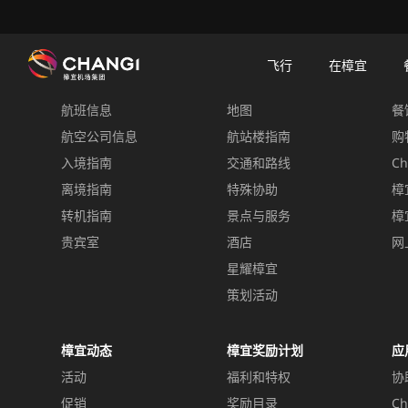
×
樟宜机场
樟宜机场餐饮与购物
餐饮指南：餐厅和美食 | 樟宜机场
餐饮详情
飞行
在樟宜
飞行
在樟宜
餐
航班信息
地图
餐
所
有
航空公司信息
航站楼指南
购
樟
入境指南
交通和路线
Ch
宜
离境指南
特殊协助
樟
网
转机指南
景点与服务
樟
站:
贵宾室
酒店
网
星耀樟宜
选
择
策划活动
语
言:
樟宜动态
樟宜奖励计划
应
活动
福利和特权
协
促销
奖励目录
Ch