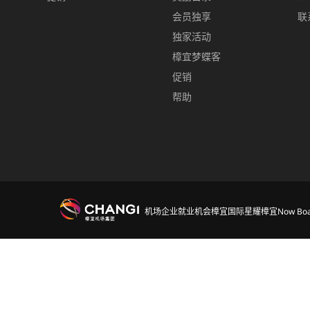
会员独享
联
独家活动
樟宜梦蝶客
促销
帮助
机场
企业
就业机会
樟宜国际
星耀樟宜
Now Boa