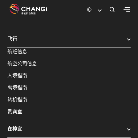
×
樟宜机场
樟宜机场餐饮与购物
餐饮指南：餐厅和美食 | 樟宜机场
餐饮详情
所
飞行
有
航班信息
樟
宜
航空公司信息
网
站:
入境指南
离境指南
选
转机指南
择
语
贵宾室
言:
在樟宜