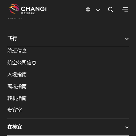
×
樟宜机场
樟宜机场餐饮与购物
餐饮指南：餐厅和美食 | 樟宜机场
餐饮详情
所
飞行
有
航班信息
樟
宜
航空公司信息
网
站:
入境指南
离境指南
选
转机指南
择
语
贵宾室
言:
在樟宜