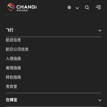
×
樟宜机场
樟宜机场餐饮与购物
餐饮指南：餐厅和美食 | 樟宜机场
餐饮详情
所
飞行
有
航班信息
樟
宜
航空公司信息
网
站:
入境指南
离境指南
选
转机指南
择
语
贵宾室
言:
在樟宜