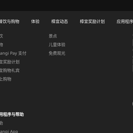
餐饮与购物
体验
樟宜动态
樟宜奖励计划
应用程
饮与购物
体验
饮
景点
物
儿童体验
angi Pay 支付
免费观光
宜奖励计划
宜购物礼宾
上购物
用程序与帮助
助
angi App