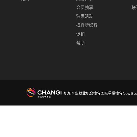
会员独享
联
独家活动
樟宜梦蝶客
促销
帮助
机场
企业
就业机会
樟宜国际
星耀樟宜
Now Boa