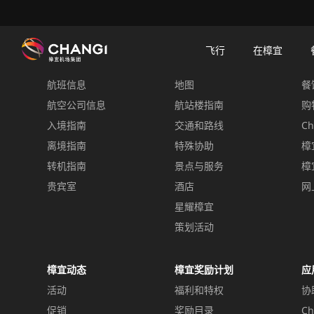
×
樟宜机场
樟宜机场餐饮与购物
餐饮指南：餐厅和美食 | 樟宜机场
餐饮详情
飞行
在樟宜
飞行
在樟宜
餐
航班信息
地图
餐
所
有
航空公司信息
航站楼指南
购
樟
入境指南
交通和路线
Ch
宜
离境指南
特殊协助
樟
网
转机指南
景点与服务
樟
站:
贵宾室
酒店
网
星耀樟宜
选
择
策划活动
语
言:
樟宜动态
樟宜奖励计划
应
活动
福利和特权
协
促销
奖励目录
Ch