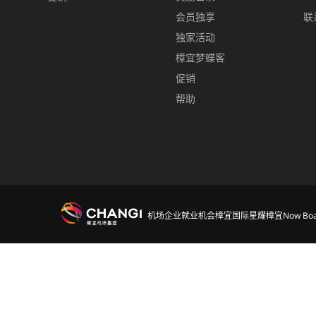
会员独享
联
独家活动
樟宜梦蝶客
促销
帮助
机场
企业
就业机会
樟宜国际
星耀樟宜
Now Boa