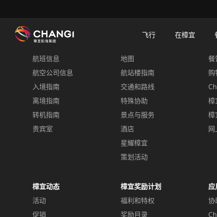
×
樟宜机场
樟宜机场餐饮与购物
餐饮指南：餐厅和美食 | 樟宜机场
餐饮详情
飞行
在樟宜
飞行
在樟宜
餐
航班信息
地图
餐
所
有
航空公司信息
航站楼指南
购
樟
入境指南
交通和路线
Ch
宜
离境指南
特殊协助
樟
网
转机指南
景点与服务
樟
站:
贵宾室
酒店
网
星耀樟宜
选
择
策划活动
语
言:
樟宜动态
樟宜奖励计划
应
活动
福利和特权
协
促销
奖励目录
Ch