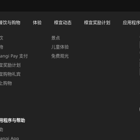
餐饮与购物
体验
樟宜动态
樟宜奖励计划
应用程
饮与购物
体验
饮
景点
物
儿童体验
angi Pay 支付
免费观光
宜奖励计划
宜购物礼宾
上购物
用程序与帮助
助
angi App