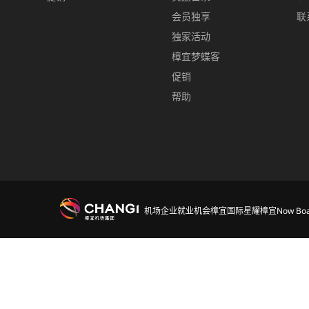
会员独享
联
独家活动
樟宜梦蝶客
促销
帮助
机场
企业
就业机会
樟宜国际
星耀樟宜
Now Boa