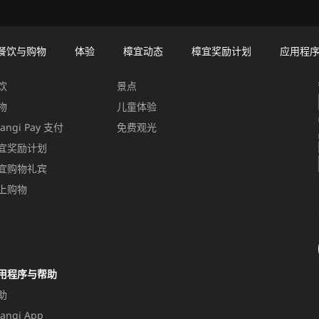
餐饮与购物
体验
樟宜动态
樟宜奖励计划
应用程
饮与购物
体验
饮
景点
物
儿童体验
angi Pay 支付
免费观光
宜奖励计划
宜购物礼宾
上购物
用程序与帮助
助
angi App