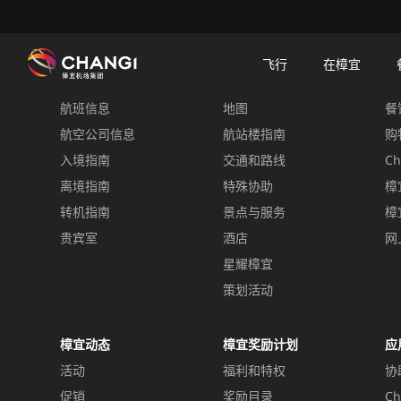
×
樟宜机场
樟宜机场餐饮与购物
餐饮指南：餐厅和美食 | 樟宜机场
餐饮详情
飞行
在樟宜
飞行
在樟宜
餐
航班信息
地图
餐
所
有
航空公司信息
航站楼指南
购
樟
入境指南
交通和路线
Ch
宜
离境指南
特殊协助
樟
网
转机指南
景点与服务
樟
站:
贵宾室
酒店
网
星耀樟宜
选
择
策划活动
语
言:
樟宜动态
樟宜奖励计划
应
活动
福利和特权
协
促销
奖励目录
Ch