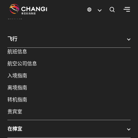
×
樟宜机场
樟宜机场餐饮与购物
餐饮指南：餐厅和美食 | 樟宜机场
餐饮详情
所
飞行
有
航班信息
樟
宜
航空公司信息
网
站:
入境指南
离境指南
选
转机指南
择
语
贵宾室
言:
在樟宜