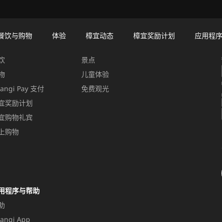
餐饮与购物
体验
樟宜动态
樟宜奖励计划
应用程
饮与购物
体验
饮
景点
物
儿童体验
angi Pay 支付
免费观光
宜奖励计划
宜购物礼宾
上购物
用程序与帮助
助
angi App