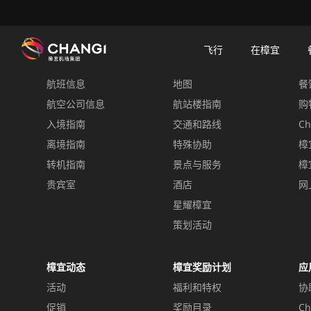
×
樟宜机场
樟宜机场餐饮与购物
餐饮指南：餐厅和美食 | 樟宜机场
餐饮详情
飞行
在樟宜
飞行
在樟宜
餐
航班信息
地图
餐
所
有
航空公司信息
航站楼指南
购
樟
入境指南
交通和路线
Ch
宜
离境指南
特殊协助
樟
网
转机指南
景点与服务
樟
站:
贵宾室
酒店
网
星耀樟宜
选
择
策划活动
语
言:
樟宜动态
樟宜奖励计划
应
活动
福利和特权
协
促销
奖励目录
Ch