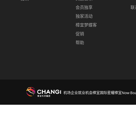
会员独享
联
独家活动
樟宜梦蝶客
促销
帮助
机场
企业
就业机会
樟宜国际
星耀樟宜
Now Boa